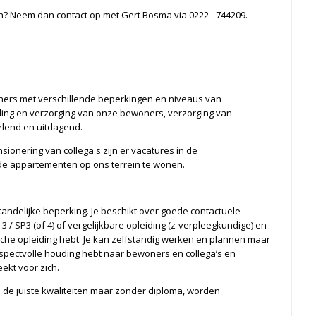
ren? Neem dan contact op met Gert Bosma via 0222 - 744209.
ers met verschillende beperkingen en niveaus van
ing en verzorging van onze bewoners, verzorging van
elend en uitdagend.
ionering van collega's zijn er vacatures in de
 de appartementen op ons terrein te wonen.
ndelijke beperking. Je beschikt over goede contactuele
/ SP3 (of 4) of vergelijkbare opleiding (z-verpleegkundige) en
sche opleiding hebt. Je kan zelfstandig werken en plannen maar
spectvolle houding hebt naar bewoners en collega’s en
kt voor zich.
n de juiste kwaliteiten maar zonder diploma, worden