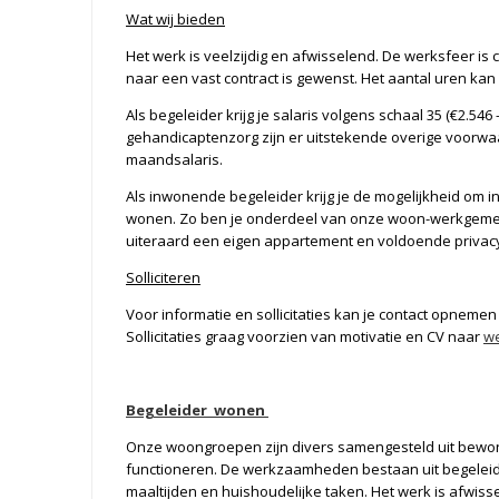
Wat wij bieden
Het werk is veelzijdig en afwisselend. De werksfeer is co
naar een vast contract is gewenst. Het aantal uren ka
Als begeleider krijg je salaris volgens schaal 35 (€2.546
gehandicaptenzorg zijn er uitstekende overige voorwa
maandsalaris.
Als inwonende begeleider krijg je de mogelijkheid om 
wonen. Zo ben je onderdeel van onze woon-werkgemeens
uiteraard een eigen appartement en voldoende privac
Solliciteren
Voor informatie en sollicitaties kan je contact opneme
Sollicitaties graag voorzien van motivatie en CV naar
w
Begeleider wonen
Onze woongroepen zijn divers samengesteld uit bewon
functioneren. De werkzaamheden bestaan uit begeleid
maaltijden en huishoudelijke taken. Het werk is afwiss