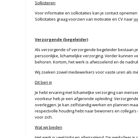
Solliciteren
Voor informatie en sollicitaties kan je contact opneme
Sollicitaties graag voorzien van motivatie en CV naar
w
Verzorgende (begeleider)
Als verzorgende of verzorgende begeleider bestaan je 
persoonlijke, lichamelijke verzorging. Verder kunnen v
behoren. Kortom, het werk is afwisselend en de nadruk
Wij zoeken zowel medewerkers voor vaste uren als me
Dit ben jij
Je hebt ervaring met lichameljke verzorging van mensen
voorkeur heb je een afgeronde opleiding Verzorgende-
overleggen. Je kan zelfstandig werken en plannen maa
respectvolle houding hebt naar bewoners en collega’
voor zich.
Wat wij bieden
Het werk is veelzijdig en afwisselend. De werksfeer is co