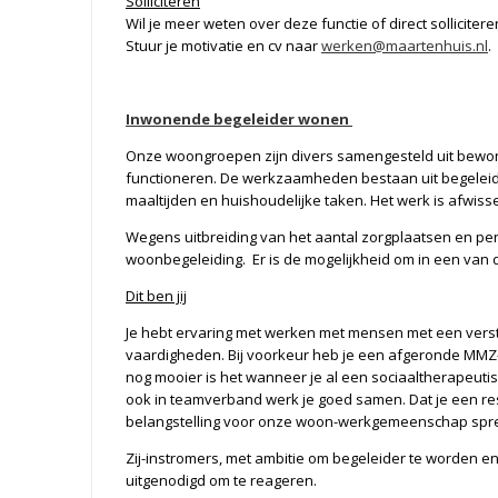
Solliciteren
Wil je meer weten over deze functie of direct sollicite
Stuur je motivatie en cv naar
werken@maartenhuis.nl
.
Inwonende begeleider wonen
Onze woongroepen zijn divers samengesteld uit bewon
functioneren. De werkzaamheden bestaan uit begeleid
maaltijden en huishoudelijke taken. Het werk is afwiss
Wegens uitbreiding van het aantal zorgplaatsen en pens
woonbegeleiding. Er is de mogelijkheid om in een van
Dit ben jij
Je hebt ervaring met werken met mensen met een versta
vaardigheden. Bij voorkeur heb je een afgeronde MMZ-3 
nog mooier is het wanneer je al een sociaaltherapeuti
ook in teamverband werk je goed samen. Dat je een re
belangstelling voor onze woon-werkgemeenschap spree
Zij-instromers, met ambitie om begeleider te worden e
uitgenodigd om te reageren.