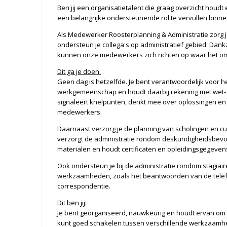
Ben jij een organisatietalent die graag overzicht houdt
een belangrijke ondersteunende rol te vervullen binnen
Als Medewerker Roosterplanning & Administratie zorg j
ondersteun je collega's op administratief gebied. Dank
kunnen onze medewerkers zich richten op waar het om
Dit ga je doen:
Geen dag is hetzelfde. Je bent verantwoordelijk voor 
werkgemeenschap en houdt daarbij rekening met wet- e
signaleert knelpunten, denkt mee over oplossingen en
medewerkers.
Daarnaast verzorg je de planning van scholingen en cur
verzorgt de administratie rondom deskundigheidsbevor
materialen en houdt certificaten en opleidingsgegevens 
Ook ondersteun je bij de administratie rondom stagiair
werkzaamheden, zoals het beantwoorden van de telef
correspondentie.
Dit ben jij:
Je bent georganiseerd, nauwkeurig en houdt ervan om ov
kunt goed schakelen tussen verschillende werkzaamhe