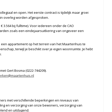
llegiaal en open. Het eerste contract is tijdelijk maar groei
n in overleg worden afgesproken.
 - € 3.564 bij fulltime). Voor iedereen onder de CAO
arden zoals een eindejaarsuitkering van ongeveer een
in een appartement op het terrein van het Maartenhuis te
chap, terwijl je beschikt over je eigen woonruimte. Je hebt
y.
n met Gert Bosma (0222-744209).
erken@maartenhuis.nl
ers met verschillende beperkingen en niveaus van
ing en verzorging van onze bewoners, verzorging van
elend en uitdagend.