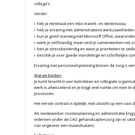
collega's.
Verder:
heb je minimaal een mbo-4 werk- en denkniveau
heb je ervaring met administratieve werkzaamheden
kun je goed overweg met Microsoft Office, waaronder
werk je zelfstandig, maar vind je samenwerken net zo
ben je stressbestendig en weet je prioriteiten te stell
beschik je over goede mondelinge en schriftelijke 
Ervaring met personeelsplanning binnen de zorg is een
Wat wij bieden:
Je komt terecht in een betrokken en collegiale organis
werk is afwisselend en je krijgt veel ruimte om mee te
processen.
Het eerste contract is tijdelijk, met uitzicht op een vas
Als medewerker roosterplanning en administratie krijg je 
iedereen onder de CAO gehandicaptenzorg zijn er uits
van ongeveer een maandsalaris.