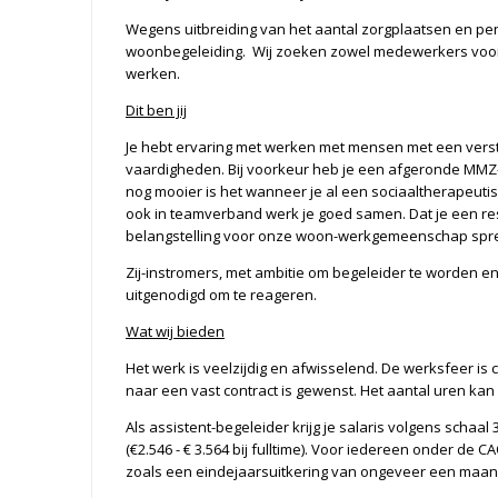
Wegens uitbreiding van het aantal zorgplaatsen en pens
woonbegeleiding. Wij zoeken zowel medewerkers voor
werken.
Dit ben jij
Je hebt ervaring met werken met mensen met een versta
vaardigheden. Bij voorkeur heb je een afgeronde MMZ-3 
nog mooier is het wanneer je al een sociaaltherapeuti
ook in teamverband werk je goed samen. Dat je een re
belangstelling voor onze woon-werkgemeenschap spree
Zij-instromers, met ambitie om begeleider te worden e
uitgenodigd om te reageren.
Wat wij bieden
Het werk is veelzijdig en afwisselend. De werksfeer is co
naar een vast contract is gewenst. Het aantal uren ka
Als assistent-begeleider krijg je salaris volgens schaal 3
(€2.546 - € 3.564 bij fulltime). Voor iedereen onder d
zoals een eindejaarsuitkering van ongeveer een maan