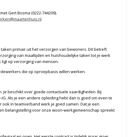
n met Gert Bosma (0222-744209).
erken@maartenhuis.nl
taken primair uit het verzorgen van bewoners. Dit betreft
erzorging van maaltijden en huishoudelijke taken tot je werk
 ligt op verzorging van mensen.
dewerkers die op oproepbasis willen werken.
. Je beschikt over goede contactuele vaardigheden. Bij
IG. Als je een andere opleiding hebt dan is goed om even te
r ook in teamverband werk je goed samen. Dat je een
s en belangstelling voor onze woon-werkgemeenschap spreekt
llegiaal en open. Het eerste contract is tijdelijk maar groei