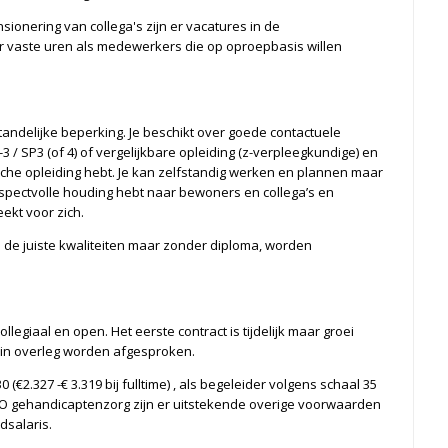
ionering van collega's zijn er vacatures in de
 vaste uren als medewerkers die op oproepbasis willen
ndelijke beperking. Je beschikt over goede contactuele
/ SP3 (of 4) of vergelijkbare opleiding (z-verpleegkundige) en
sche opleiding hebt. Je kan zelfstandig werken en plannen maar
spectvolle houding hebt naar bewoners en collega’s en
kt voor zich.
n de juiste kwaliteiten maar zonder diploma, worden
llegiaal en open. Het eerste contract is tijdelijk maar groei
n in overleg worden afgesproken.
0 (€2.327 -€ 3.319 bij fulltime) , als begeleider volgens schaal 35
e CAO gehandicaptenzorg zijn er uitstekende overige voorwaarden
dsalaris.