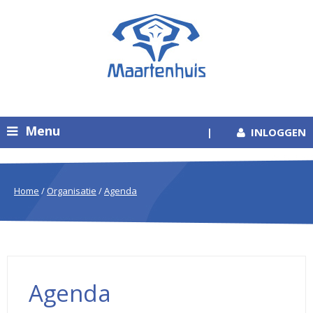
Menu
|
INLOGGEN
Home
/
Organisatie
/
Agenda
Agenda