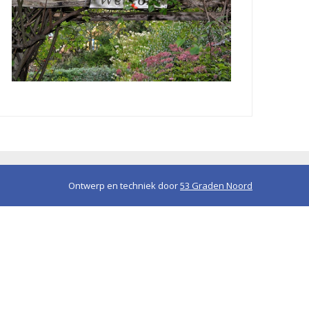
Ontwerp en techniek door
53 Graden Noord