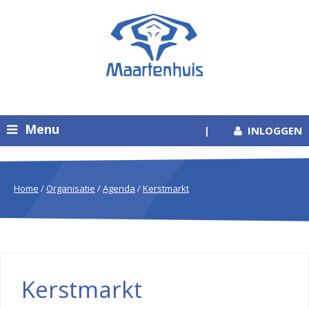
Menu
|
INLOGGEN
Home
/
Organisatie
/
Agenda
/
Kerstmarkt
Kerstmarkt