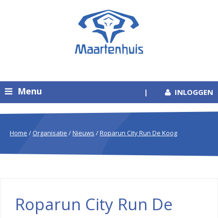
Menu
|
INLOGGEN
Home
/
Organisatie
/
Nieuws
/
Roparun City Run De Koog
Roparun City Run De