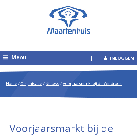
Menu
|
INLOGGEN
Home
/
Organisatie
/
Nieuws
/
Voorjaarsmarkt bij de Windroos
Voorjaarsmarkt bij de