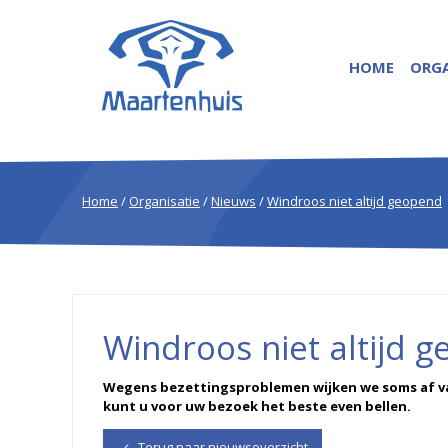
HOME
ORGA
Home
/
Organisatie
/
Nieuws
/
Windroos niet altijd geopend
Windroos niet altijd 
Wegens bezettingsproblemen wijken we soms af v
kunt u voor uw bezoek het beste even bellen.
Terug naar nieuwsoverzicht