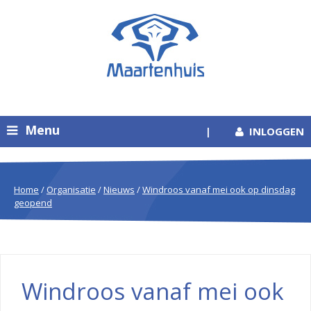
Menu
|
INLOGGEN
Home
/
Organisatie
/
Nieuws
/
Windroos vanaf mei ook op dinsdag
geopend
Windroos vanaf mei ook